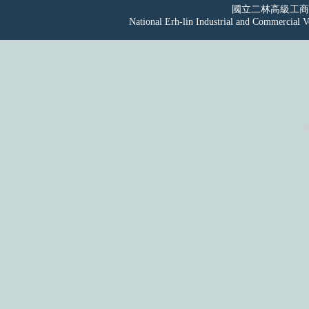
國立二林高級工
National Erh-lin Industrial and Commercial