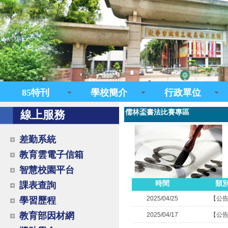
85特刊
學校簡介
行政單位
儒林盃書法比賽專區
線上服務
差勤系統
教育雲電子信箱
智慧校園平台
時間
類
課表查詢
2025/04/25
【公
學習歷程
教育部因材網
2025/04/17
【公