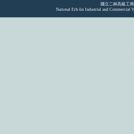
國立二林高級工
National Erh-lin Industrial and Commercial