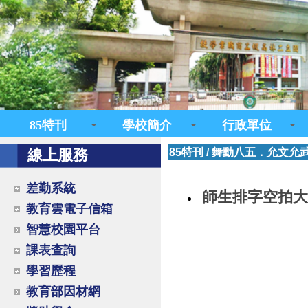
85特刊
學校簡介
行政單位
線上服務
85特刊
/
舞動八五．允文允
差勤系統
師生排字空拍大
教育雲電子信箱
智慧校園平台
課表查詢
學習歷程
教育部因材網