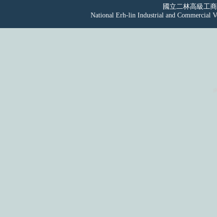
國立二林高級工
National Erh-lin Industrial and Commercial