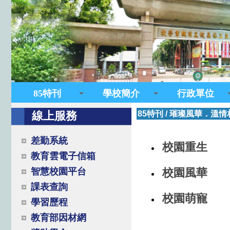
85特刊
學校簡介
行政單位
線上服務
85特刊
/
璀璨風華．溫情
差勤系統
校園重生
教育雲電子信箱
智慧校園平台
校園風華
課表查詢
校園萌寵
學習歷程
教育部因材網