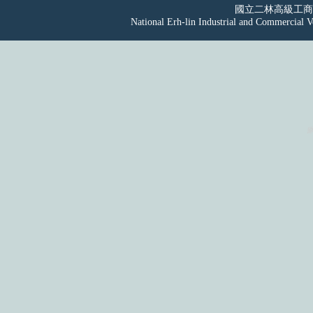
國立二林高級工
National Erh-lin Industrial and Commercial