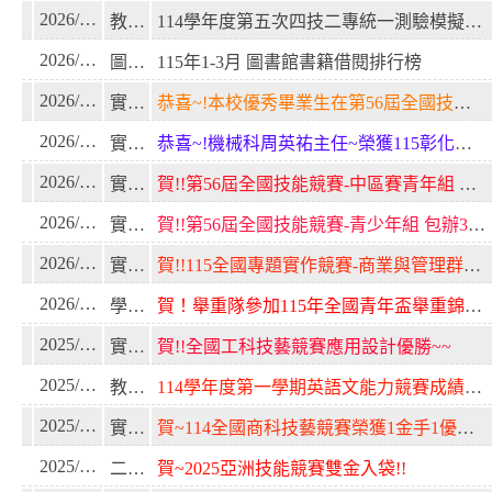
2026/04/20
教務處
114學年度第五次四技二專統一測驗模擬考試優秀成績名單
2026/04/10
圖書館
115年1-3月 圖書館書籍借閱排行榜
2026/03/30
實習處
恭喜~!本校優秀畢業生在第56屆全國技能競賽青年組大放異彩~~
2026/03/30
實習處
恭喜~!機械科周英祐主任~榮獲115彰化縣社會優秀青年楷模~
2026/03/30
實習處
賀!!第56屆全國技能競賽-中區賽青年組 抱回多個獎項~
2026/03/26
實習處
賀!!第56屆全國技能競賽-青少年組 包辦3獎項~
2026/03/11
實習處
賀!!115全國專題實作競賽-商業與管理群晉級決賽~~
2026/02/25
學務處
賀！舉重隊參加115年全國青年盃舉重錦標賽榮獲佳績！
2025/12/12
實習處
賀!!全國工科技藝競賽應用設計優勝~~
2025/12/12
教務處
114學年度第一學期英語文能力競賽成績公告
2025/12/08
實習處
賀~114全國商科技藝競賽榮獲1金手1優勝佳績~~~!!
2025/12/01
二林工商
賀~2025亞洲技能競賽雙金入袋!!