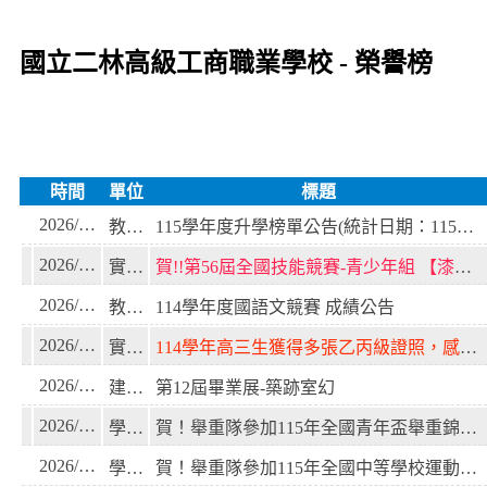
國立二林高級工商職業學校 - 榮譽榜
時間
單位
標題
2026/08/06
教務處
115學年度升學榜單公告(統計日期：115年8月6日)
2026/08/06
實習處
賀!!第56屆全國技能競賽-青少年組 【漆作裝潢】獲金銅雙牌!
2026/06/15
教務處
114學年度國語文競賽 成績公告
2026/05/25
實習處
114學年高三生獲得多張乙丙級證照，感謝昆桐科技給予孩子鼓勵與支持！
2026/05/11
建築科
第12屆畢業展-築跡室幻
2026/04/24
學務處
賀！舉重隊參加115年全國青年盃舉重錦標賽榮獲佳績！
2026/04/24
學務處
賀！舉重隊參加115年全國中等學校運動會榮獲佳績！