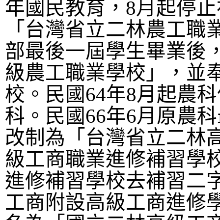
年國民教育，
8
月起停止
「
台灣省立二林農工職
部最後一屆學生畢業後
級農工職業學校
」
，並
校。民國
64
年
8
月起農科
科。民國
66
年
6
月原農科
改制為
「
台灣省立二林
級工商職業進修補習學
進修補習學校去補習二
工商附設高級工商進修