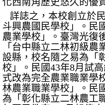
化西南角歷史悠久的優
詳誌之，本校創立於
斗興農國民學校
」
。民
農業學校
」
。臺灣光復
「
台中縣立二林初級農
設縣，校名隨之易為
「
校
」
。民國
43
年
8
月試高
式改為完全農業職業學
林農業職業學校
」
。民
為
「
彰化縣立二林農工