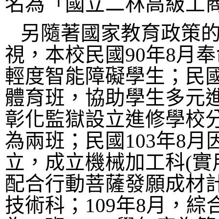
名為
「
國立二林高級工
另隨著國家教育政策
視，本校民國
90
年
8
月奉
輕度智能障礙學生；民
體育班，協助學生多元
彰化監獄設立進修學校
為兩班；民國
103
年
8
月
立，成立機械加工科
(
實
配合行動菩薩發願成材
技術科；
109
年
8
月，綜