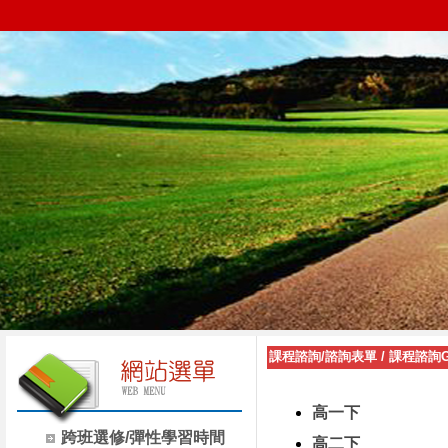
課程諮詢/諮詢表單
/
課程諮詢G
高一下
跨班選修/彈性學習時間
高二下