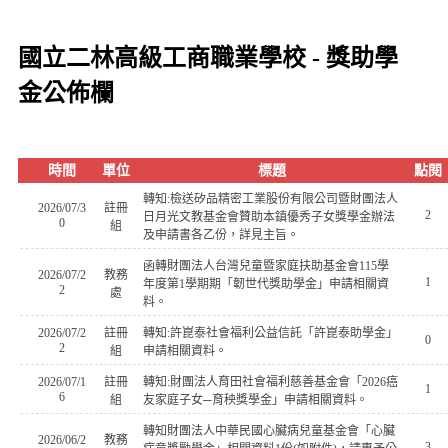
國立二林高級工商職業學校 - 獎助學
金公佈欄
時間
單位
標題
點閱
轉知:檢送矽品精密工業股份有限公司暨財團法人
2026/07/3
註冊
2
日月光文教基金會贊助本鎮優秀子女獎學金辦法
0
組
及申請書各乙份，詳見主旨。
函轉財團法人台灣兒童暨家庭扶助基金會115學
2026/07/2
教務
1
年度第1學期期「韌世代獎助學金」申請相關資
2
處
料。
2026/07/2
註冊
轉知:許崑泰社會福利公益信託「許崑泰助學金」
0
2
組
申請相關資料。
2026/07/1
註冊
轉知:財團法人育田社會福利慈善基金會「2026癌
1
6
組
友家庭子女─育秧獎學金」申請相關資料。
轉知財團法人中華民國心臟病兒童基金會「心臟
2026/06/2
教務
3