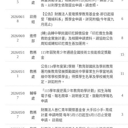
病童獎勵學金」相關資料1份(如附件)，請惠予公
5
處
告，以利學生依限提出申請，請查照。
【公告】財團法人星隆獎學教育基金會-即日起接
2026/06/1
註冊
6
受「機械科系」獎學金申請，詳見附檔(今年度九
8
組
月底止)
[轉] 函轉中華民國印尼歸僑協會「印尼僑生急難
2026/06/0
進修
8
救助金實施計畫」及相關申請資料，請協助公告
2
部
周知或轉知印尼僑生善加運用。
2026/05/1
教務
115年弱勢青少年通過全國技術士技能檢定獎勵
15
2
處
金
公告114學年度第2學期「教育部國民及學前教育
2026/05/1
教務
署均衡教育發展獎勵國民中學畢業生升學當地高
11
1
處
級中等學校獎學金」得獎學生名單及學校補充規
定，詳如附件。
「115學年度逆風少年教育助學計劃」招生海報
2026/05/0
輔導
4
電子檔、報名簡章、說明會文宣，鼓勵同學報名
7
處
申請
財團法人普仁青年關懷基金會 大手拉小手~育成
2026/05/0
教務
3
計畫 申請時間 每年5月15日起至6月15日止受理
7
處
申請。 註冊組