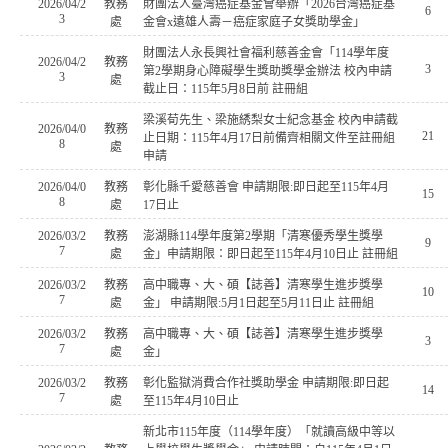
2026/04/2
教務
財團法人臺灣癌症基金會舉辦「2026台灣癌症基
6
3
處
金會x遠雄人壽－癌症家庭子女獎助學金」
財團法人永長興社會福利慈善金會「114學年度
2026/04/2
教務
3
第2學期身心障礙學生獎助獎學金辦法 校內申請
3
處
截止日：115年5月8日前 註冊組
梁溪荀先生、梁施綉梨女士紀念基金 校內申請截
2026/04/0
教務
21
止日期：115年4月17日前備齊相關文件至註冊組
8
處
申請
2026/04/0
教務
彰化縣千愛慈善會 申請期限:即日起至115年4月
15
8
處
17日止
2026/03/2
教務
澎湖縣114學年度第2學期「清寒優秀學生獎學
9
7
處
金」申請期限：即日起至115年4月10日止 註冊組
2026/03/2
教務
高中職專、大、碩【誌善】清寒學生進步獎學
10
7
處
金」 申請期限:5月1日起至5月11日止 註冊組
2026/03/2
教務
高中職專、大、碩【誌善】清寒學生進步獎學
3
7
處
金」
2026/03/2
教務
彰化監獄消費合作社獎助學金 申請期限:即日起
14
7
處
至115年4月10日止
新北市115年度（114學年度）「就讀高級中等以