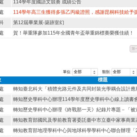
處
114學年度國語文競賽 成績公告
處
114學年高三生獲得多張乙丙級證照，感謝昆桐科技給予
科
第12屆畢業展-築跡室幻
處
賀！舉重隊參加115年全國青年盃舉重錦標賽榮獲佳績！
第
單位:
類別:
位
標題
處
處
處
處
處