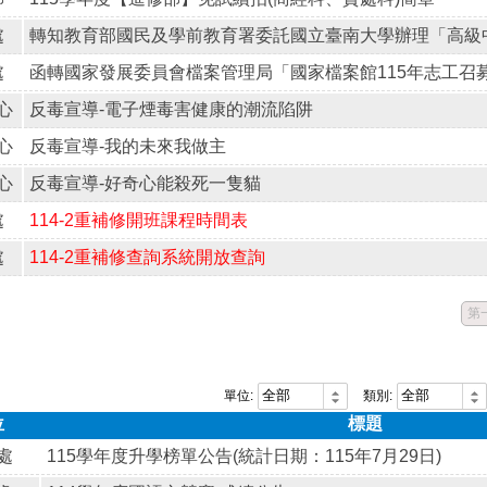
處
處
心
反毒宣導-電子煙毒害健康的潮流陷阱
心
反毒宣導-我的未來我做主
心
反毒宣導-好奇心能殺死一隻貓
處
114-2重補修開班課程時間表
處
114-2重補修查詢系統開放查詢
第
單位:
類別:
位
標題
處
115學年度升學榜單公告(統計日期：115年7月29日)