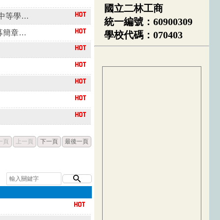
國立二林工商
轉知教育部國民及學前教育署委託國立臺南大學辦理「高級中等學校教師本土語文認證培訓實施計畫─第二十二梯次本土語文認證輔導班」資訊
統一編號：60900309
函轉國家發展委員會檔案管理局「國家檔案館115年志工召募簡章」及海報電子檔。
學校代碼：070403
一頁
上一頁
下一頁
最後一頁