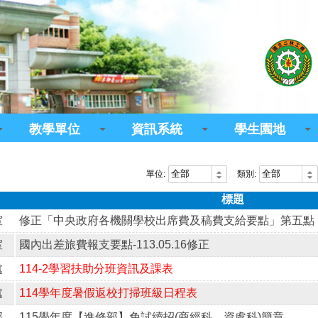
教學單位
資訊系統
學生園地
單位:
類別:
標題
室
修正「中央政府各機關學校出席費及稿費支給要點」第五點
室
國內出差旅費報支要點-113.05.16修正
處
114-2學習扶助分班資訊及課表
處
114學年度暑假返校打掃班級日程表
部
115學年度【進修部】免試續招(商經科、資處科)簡章