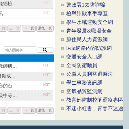
轉知文藻大學「職人培育 校企同行：115年南一區共通職能經驗分享座談會（外語群＆商管群）」活動資訊
警政署165防詐騙
檢舉詐欺車手專區
訊
學生水域運動安全網
一頁
上一頁
下一頁
最後一頁
青年發展&職場安全
原住民人力資源網
iwin網路內容防護網
交通安全入口網
全民防衛動員
轉知臺北科大「積體光路元件及共同封裝光學耦合設計應用教師研習營」課程資訊
公職人員利益迴避法
轉知歷史學科中心辦理114學年度歷史學科中心線上讀書會暑期成果分享資訊
學生事務資訊網
轉知歷史學科中心辦理《終戰那一天》紀錄片專題－「被遺忘的台灣二戰記憶」研習資訊
空氣品質監測網
轉知教育部國民及學前教育署委託臺中市立臺中家事商業高級中等學校辦理推動高級中等學校創新教學工作辦理「115年度創新教學線上工作坊」研習資訊
教育部防制校園霸凌專區
不迷小紅書，青春不迷途
一頁
上一頁
下一頁
最後一頁