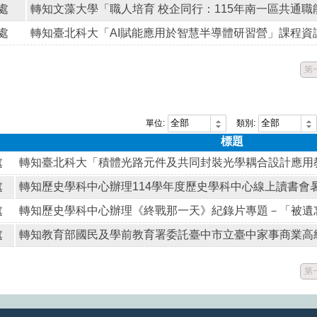
處
處
轉知臺北科大「AI賦能應用於智慧半導體研習營」課程資
第
單位:
類別:
標題
處
處
處
處
第