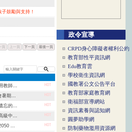
孩子鼓勵與支持！
政令宣導
一頁
上一頁
下一頁
最後一頁
CRPD身心障礙者權利公約
教育部性平資訊網
Edu教育雲
學校衛生資訊網
國教署公文公告平台
轉知臺北科大「積體光路元件及共同封裝光學耦合設計應用教師研習營」課程資訊
教育部家庭教育網
轉知歷史學科中心辦理114學年度歷史學科中心線上讀書會暑期成果分享資訊
衛福部宣導網站
轉知歷史學科中心辦理《終戰那一天》紀錄片專題－「被遺忘的台灣二戰記憶」研習資訊
資訊素養與認知網
轉知教育部國民及學前教育署委託臺中市立臺中家事商業高級中等學校辦理推動高級中等學校創新教學工作辦理「115年度創新教學線上工作坊」研習資訊
圓夢助學網
轉知教育部地理學科中心與地球科學學科中心聯合辦理「2050 淨零排放政策系列：林業發展與轉型實察活動」研習資訊
防制藥物濫用資源網